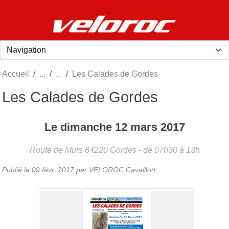
Panneau de gestion des cookies
Accueil
Les Calades de Gordes
Les Calades de Gordes
Le
dimanche
12
mars
2017
Route de Murs
84220
Gordes
- de 07h30 à 13h
Publié le
09 févr. 2017
par
VELOROC Cavaillon