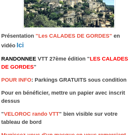
Présentation
"Les CALADES DE GORDES"
en
Ici
vidéo
RANDONNEE
VTT 27ème édition "
LES CALADES
DE GORDES
"
POUR INFO
: Parkings GRATUITS sous condition
Pour en bénéficier, mettre un papier avec inscrit
dessus
"
VELOROC rando VTT
" bien visible sur votre
tableau de bord
Munissez-vous d'un masque en vous remerciant