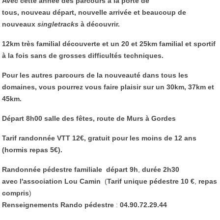
Avec cette année des parcours à la porté de
tous, nouveau départ, nouvelle arrivée et beaucoup de
nouveaux
singletracks
à découvrir.
12km très familial découverte et un 20 et 25km familial et sportif
à la fois sans de grosses difficultés techniques.
Pour les autres parcours de la nouveauté dans tous les
domaines, vous pourrez vous faire plaisir sur un 30km, 37km et
45km.
Départ 8h00 salle des fêtes, route de Murs à Gordes
Tarif randonnée VTT 12€, gratuit pour les moins de 12 ans
(hormis repas 5€).
Randonnée pédestre
familiale
départ
9h
,
durée
2h30
avec
l'association
Lou
Camin
(
Tarif
unique
pédestre
10
€
,
repas
compris
)
Renseignements
Rando
pédestre
:
04.90.72.29.44