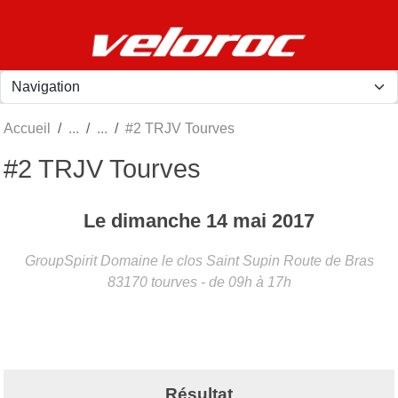
Panneau de gestion des cookies
Accueil
#2 TRJV Tourves
#2 TRJV Tourves
Le
dimanche
14
mai
2017
GroupSpirit Domaine le clos Saint Supin Route de Bras
83170
tourves
- de 09h à 17h
Résultat