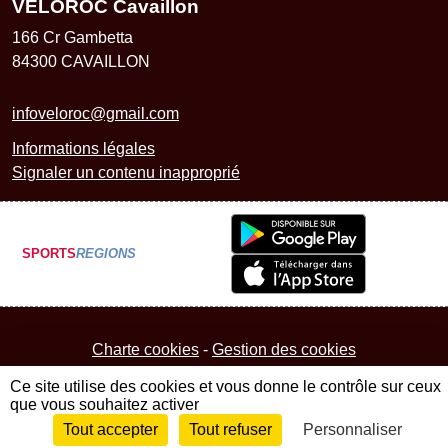
VELOROC Cavaillon
166 Cr Gambetta
84300
CAVAILLON
infoveloroc@gmail.com
Informations légales
Signaler un contenu inapproprié
SPORTS
REGIONS
Charte cookies
Gestion des cookies
Ce site utilise des cookies et vous donne le contrôle sur ceux
que vous souhaitez activer
Tout accepter
Tout refuser
Personnaliser
Envie de participer ?
Connexion