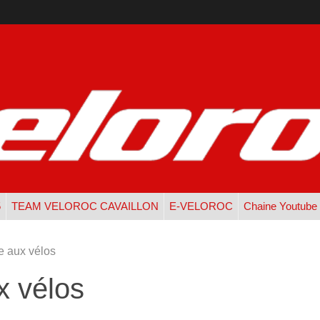
5
TEAM VELOROC CAVAILLON
E-VELOROC
Chaine Youtube
e aux vélos
x vélos