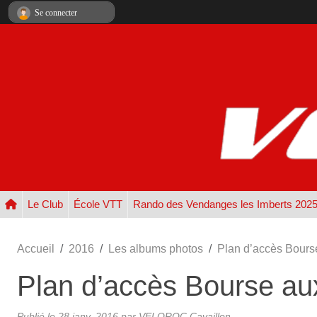
Panneau de gestion des cookies
Se connecter
Le Club
École VTT
Rando des Vendanges les Imberts 202
Accueil
2016
Les albums photos
Plan d’accès Bours
Plan d’accès Bourse au
Publié le
28 janv. 2016
par
VELOROC Cavaillon