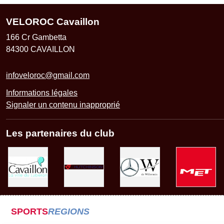
VELOROC Cavaillon
166 Cr Gambetta
84300
CAVAILLON
infoveloroc@gmail.com
Informations légales
Signaler un contenu inapproprié
Les partenaires du club
SPORTS
REGIONS