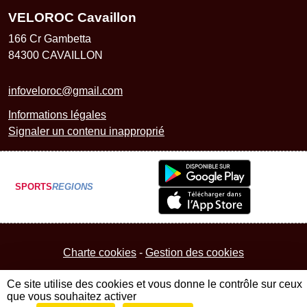
VELOROC Cavaillon
166 Cr Gambetta
84300
CAVAILLON
infoveloroc@gmail.com
Informations légales
Signaler un contenu inapproprié
SPORTS
REGIONS
Charte cookies
Gestion des cookies
Ce site utilise des cookies et vous donne le contrôle sur ceux
que vous souhaitez activer